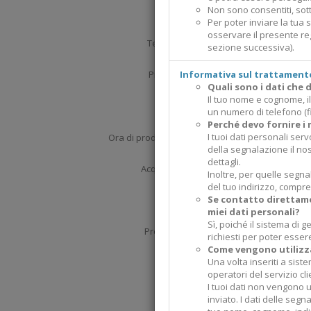
Non sono consentiti, sotto
EMail
Per poter inviare la tua 
osservare il presente reg
Telefono
sezione successiva).
Prodotto
Informativa sul trattamento
Quali sono i dati che 
Il tuo nome e cognome, il 
Lotto
un numero di telefono (f
Perché devo fornire i 
I tuoi dati personali serv
Ora di produzione
della segnalazione il no
dettagli.
Acquistato
Inoltre, per quelle segna
del tuo indirizzo, compre
Info non disponibili
Se contatto direttame
miei dati personali?
Sì, poiché il sistema di 
Problema
richiesti per poter esser
Come vengono utilizzat
Una volta inseriti a sist
operatori del servizio cl
I tuoi dati non vengono u
inviato. I dati delle segn