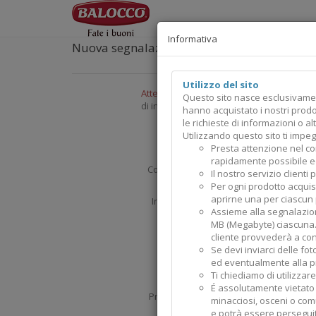
Informativa
Nuova segnalazione consumatore
Utilizzo del sito
Attenzione:
si prega di utilizzare la segu
Questo sito nasce esclusivament
di informazioni o altre necessità si preg
hanno acquistato i nostri prodo
le richieste di informazioni o 
Utilizzando questo sito ti impeg
Nome
Presta attenzione nel co
rapidamente possibile e
Cognome
Il nostro servizio client
Per ogni prodotto acquis
aprirne una per ciascun
Indirizzo
Assieme alla segnalazio
MB (Megabyte) ciascuna. 
Città
cliente provvederà a cont
Se devi inviarci delle f
ed eventualmente alla pr
CAP
Ti chiediamo di utilizzare
É assolutamente vietato in
Provincia
minacciosi, osceni o com
e potrà essere persegui