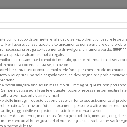
ente pagina soltanto per segnalare delle problematiche sui prodotti. Per le 
e con lo scopo di permettere, al nostro servizio clienti, di gestire le seg
a cortesemente di rivolgersi al numero verde:
800911124
.
tti. Per favore, utilizza questo sito unicamente per segnalare delle problem
altre necessità si prega cortesemente di rivolgersi al numero verde:
8009111
ni a rispettare alcune semplici regole:
mpilare correttamente i campi del modulo, queste informazioni ci serviranno
d in maniera corretta la tua segnalazione
i potrebbe contattarti (tramite e-mail o telefono) per chiederti alcuni chiarim
tato puoi aprire una sola segnalazione, se devi segnalare problematiche s
 prodotto
ne potrai allegare fino ad un massimo di 3 immagini, queste non potranno
Se non riuscissi ad allegarle e queste fossero necessarie per gestire la se
attarti per riceverle tramite e-mail
oto o delle immagini, queste devono essere riferite esclusivamente al prod
oblematica. Non inviare foto di documenti, persone o altro non strettamen
 un linguaggio civile e rispettoso in tutte le tue comunicazioni
viare dei contenuti, in qualsiasi forma (testuali, link, immagini, etc.), che s
unque contrari al buon gusto ed al pudore. Qualsiasi violazione sarà segn
ta a norma di legge