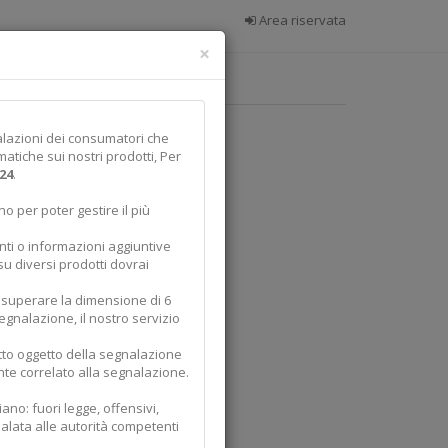
Area riservata
Chiudi
×
richieste
nalazioni dei consumatori che
atiche sui nostri prodotti, Per
24
.
 per poter gestire il più
enti o informazioni aggiuntive
u diversi prodotti dovrai
 superare la dimensione di 6
gnalazione, il nostro servizio
otto oggetto della segnalazione
te correlato alla segnalazione.
iano: fuori legge, offensivi,
alata alle autorità competenti