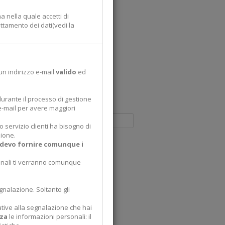
a nella quale accetti di
attamento dei dati(vedi la
 un indirizzo e-mail
valido
ed
 durante il processo di gestione
 e-mail per avere maggiori
o servizio clienti ha bisogno di
zione.
, devo fornire comunque i
rsonali ti verranno comunque
gnalazione. Soltanto gli
lative alla segnalazione che hai
za
le informazioni personali: il