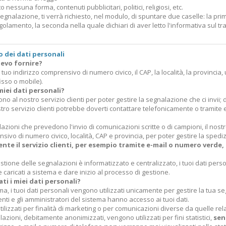
 nessuna forma, contenuti pubblicitari, politici, religiosi, etc.
segnalazione, ti verrà richiesto, nel modulo, di spuntare due caselle: la prim
olamento, la seconda nella quale dichiari di aver letto l'informativa sul tr
 dei dati personali
devo fornire?
tuo indirizzo comprensivo di numero civico, il CAP, la località, la provincia,
isso o mobile).
miei dati personali?
ono al nostro servizio clienti per poter gestire la segnalazione che ci invii;
stro servizio clienti potrebbe doverti contattare telefonicamente o tramite
lazioni che prevedono l'invio di comunicazioni scritte o di campioni, il nostr
nsivo di numero civico, località, CAP e provincia, per poter gestire la spedi
nte il servizio clienti, per esempio tramite e-mail o numero verde
gestione delle segnalazioni è informatizzato e centralizzato, i tuoi dati pe
e caricati a sistema e dare inizio al processo di gestione.
i i miei dati personali?
ema, i tuoi dati personali vengono utilizzati unicamente per gestire la tua se
ienti e gli amministratori del sistema hanno accesso ai tuoi dati.
tilizzati per finalità di marketing o per comunicazioni diverse da quelle re
alazioni, debitamente anonimizzati, vengono utilizzati per fini statistici,
sen